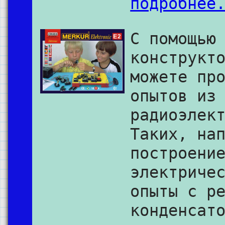
подробнее
С помощью
конструкт
можете пр
опытов из
радиоэлек
Таких, на
построени
электриче
опыты с р
конденсат