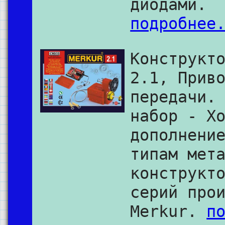
диодами.
подробнее
Конструкт
2.1, Прив
передачи.
набор - Х
дополнени
типам мет
конструкт
серий про
Merkur.
п