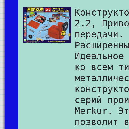
Конструкт
2.2, Прив
передачи.
Расширенн
Идеальное
ко всем т
металличе
конструкт
серий про
Merkur. Э
позволит 