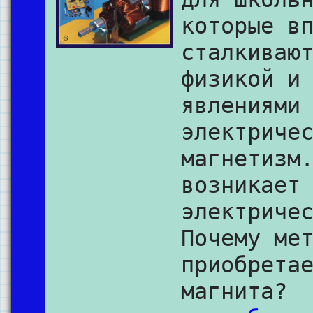
которые в
сталкиваю
физикой и
явлениями
электриче
магнетизм
возникает
электриче
Почему ме
приобрета
магнита?