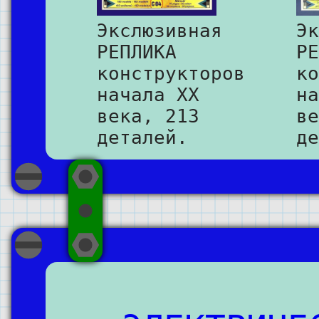
Экслюзивная
Эк
РЕПЛИКА
РЕ
конструкторов
ко
начала XX
на
века, 213
ве
деталей.
де