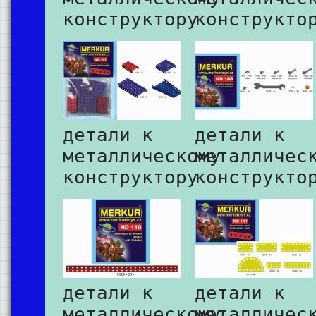
конструктору
конструкто
детали к
детали к
металлическому
металличес
конструктору
конструкто
детали к
детали к
металлическому
металличес