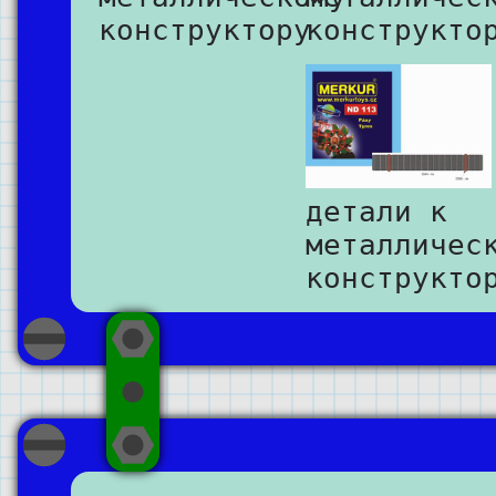
конструктору
конструкто
детали к
металличес
конструкто