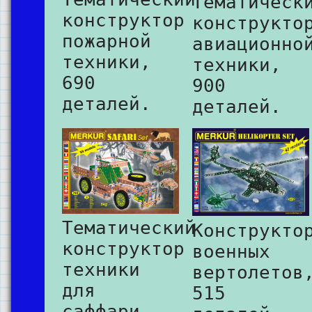
Тематическ
конструктор
конструкто
пожарной
авиационно
техники,
техники,
690
900
деталей.
деталей.
Тематический
Конструкто
конструктор
военных
техники
вертолетов
для
515
саффари,