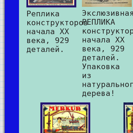
Экслюзивна
Реплика
РЕПЛИКА
конструкторов
конструкто
начала XX
начала XX
века, 929
века, 929
деталей.
деталей.
Упаковка
из
натурально
дерева!