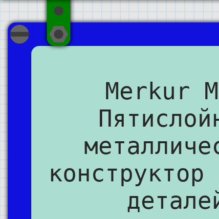
Merkur M
Пятислой
металличе
конструктор 
детале