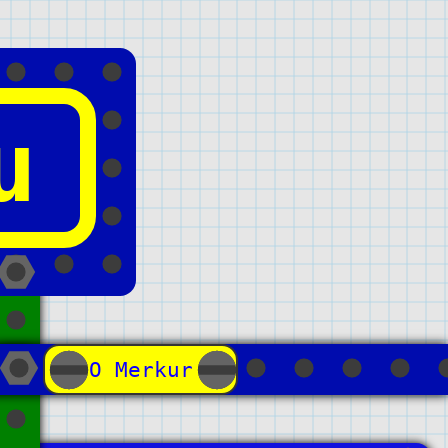
u
О Merkur