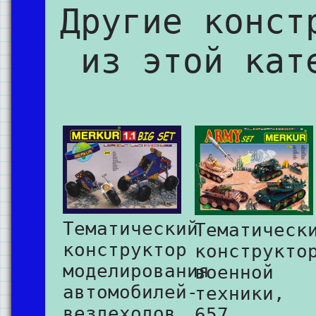
Другие конст
из этой кат
Тематический
Тематическ
конструктор
конструкто
моделирования
военной
автомобилей-
техники,
вездеходов,
657