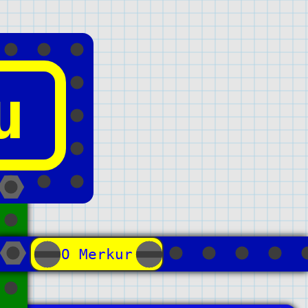
u
О Merkur