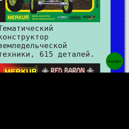
Тематический
конструктор
земледельческой
техники, 615 деталей.
Наверх