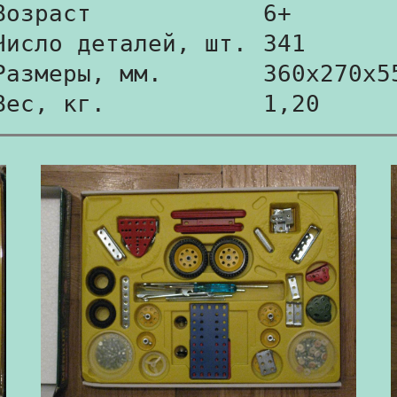
Возраст
6+
Число деталей, шт.
341
Размеры, мм.
360x270x5
Вес, кг.
1,20