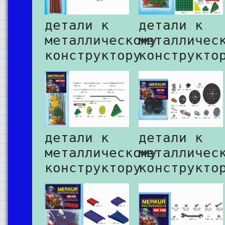
детали к
детали к
металлическому
металличес
конструктору
конструкто
детали к
детали к
металлическому
металличес
конструктору
конструкто