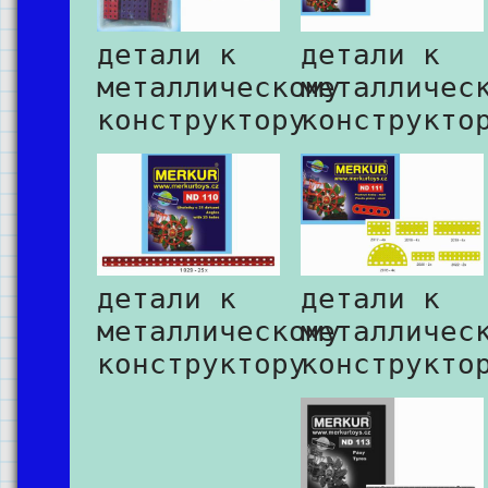
детали к
детали к
металлическому
металличес
конструктору
конструкто
детали к
детали к
металлическому
металличес
конструктору
конструкто