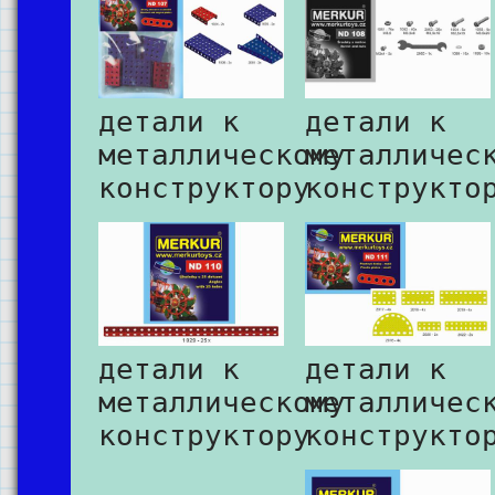
детали к
детали к
металлическому
металличес
конструктору
конструкто
детали к
детали к
металлическому
металличес
конструктору
конструкто