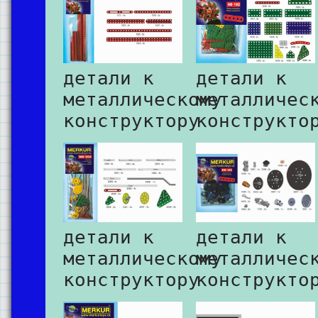
детали к
детали к
металлическому
металличес
конструктору
конструкто
детали к
детали к
металлическому
металличес
конструктору
конструкто