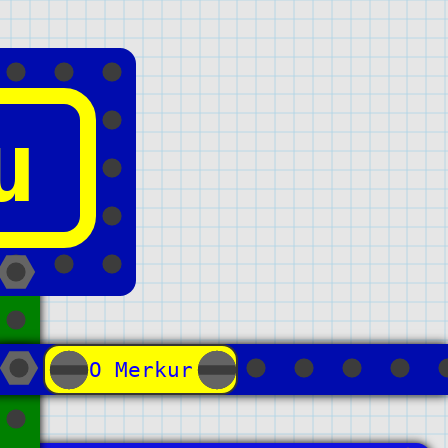
u
О Merkur