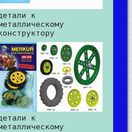
детали к
металлическому
конструктору
детали к
металлическому