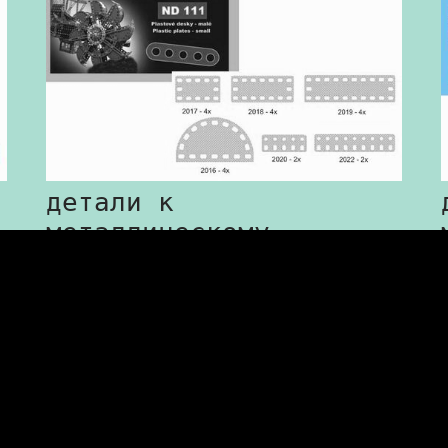
детали к
металлическому
конструктору