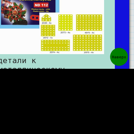
Наверх
детали к
металлическому
конструктору