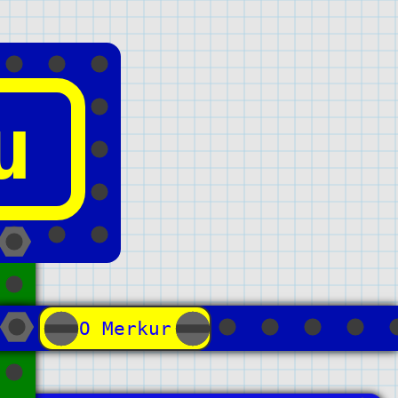
u
О Merkur