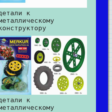
детали к
металлическому
конструктору
детали к
металлическому