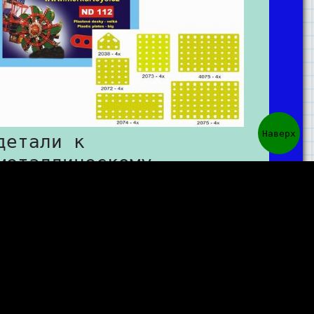
Наверх
детали к
металлическому
конструктору