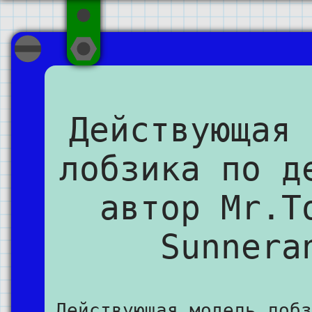
Действующая 
лобзика по д
автор Mr.T
Sunnera
Действующая модель лобз