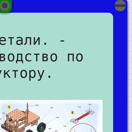
етали. -
водство по
уктору.