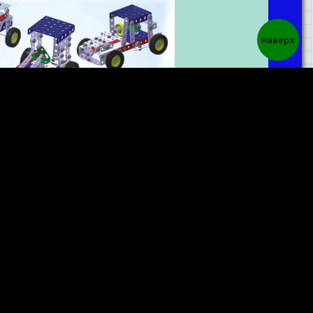
Наверх
 набора