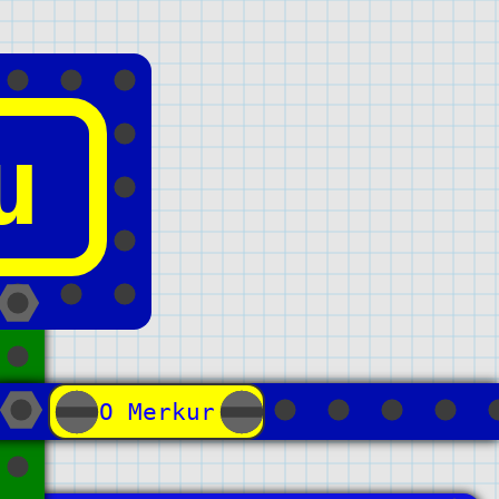
u
О Merkur