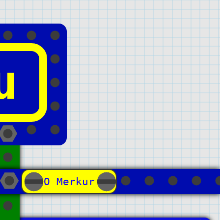
u
О Merkur