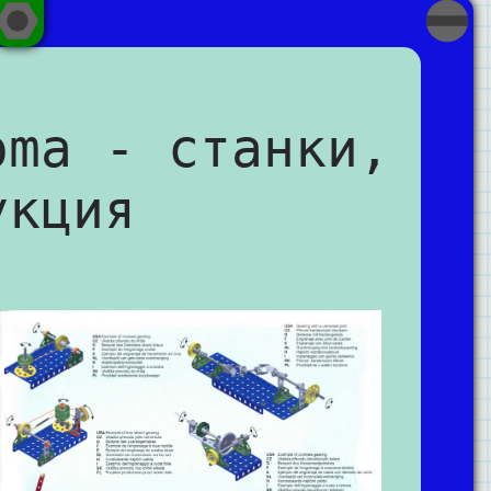
oma - станки,
укция