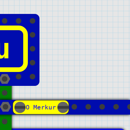
u
О Merkur