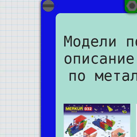
Модели п
описание
по мета