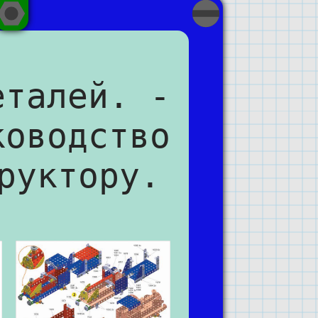
еталей. -
ководство
руктору.