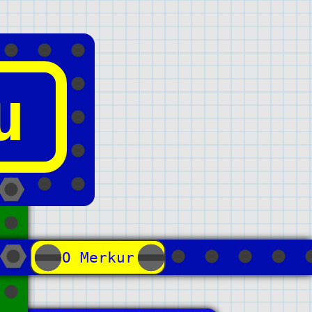
u
О Merkur